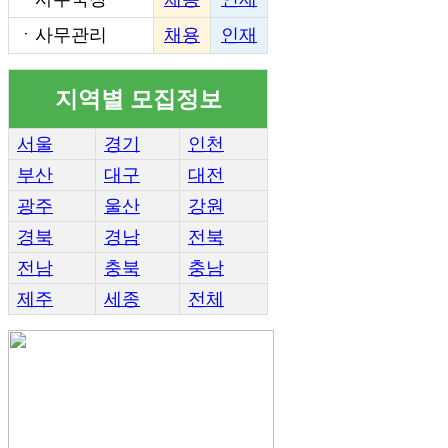
ㆍ
사무관리
채용
인재
지역별 모집정보
서울
경기
인천
부산
대구
대전
광주
울산
강원
경북
경남
전북
전남
충북
충남
제주
세종
전체