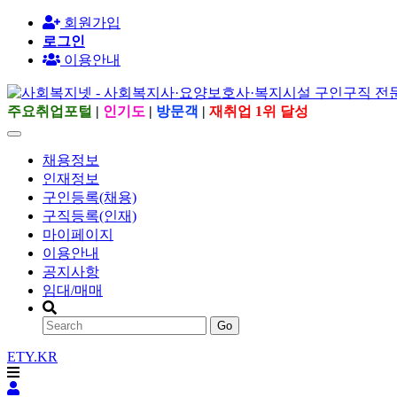
회원가입
로그인
이용안내
주요취업포털
|
인기도
|
방문객
|
재취업 1위 달성
채용정보
인재정보
구인등록(채용)
구직등록(인재)
마이페이지
이용안내
공지사항
임대/매매
Go
ETY.KR