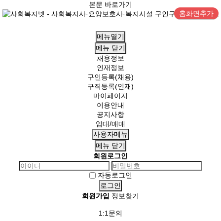
본문 바로가기
홈화면추가
메뉴열기
메뉴
닫기
채용정보
인재정보
구인등록(채용)
구직등록(인재)
마이페이지
이용안내
공지사항
임대/매매
사용자메뉴
메뉴
닫기
회원로그인
자동로그인
회원가입
정보찾기
1:1문의