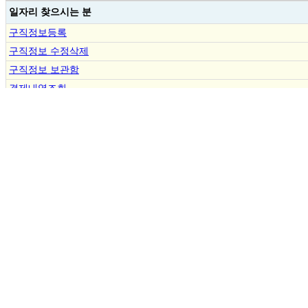
일자리 찾으시는 분
구직정보등록
구직정보 수정삭제
구직정보 보관함
결제내역조회
분야별 구인/구직
ㆍ
시설장
채용
인재
ㆍ
사회복지사
채용
인재
ㆍ
재가방문복지
채용
인재
사
ㆍ
요양보호사
채용
인재
ㆍ
입주요양보호
채용
인재
사