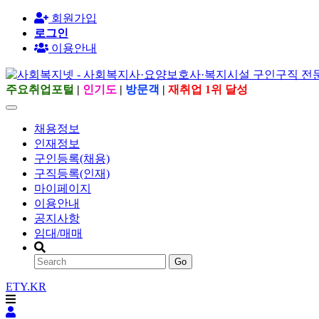
회원가입
로그인
이용안내
주요취업포털
|
인기도
|
방문객
|
재취업 1위 달성
채용정보
인재정보
구인등록(채용)
구직등록(인재)
마이페이지
이용안내
공지사항
임대/매매
Go
ETY.KR